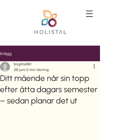
Inlägg
birgitta061
26 juni
2 min läsning
Ditt mående når sin topp
efter åtta dagars semester
– sedan planar det ut