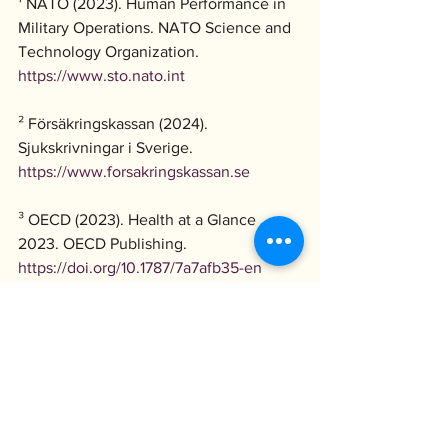
¹ NATO (2023). Human Performance in 
Military Operations. NATO Science and 
Technology Organization. 
https://www.sto.nato.int
² Försäkringskassan (2024). 
Sjukskrivningar i Sverige. 
https://www.forsakringskassan.se
³ OECD (2023). Health at a Glance 
2023. OECD Publishing. 
https://doi.org/10.1787/7a7afb35-en
⁴ Topol, E.J. (2019). High-performance 
medicine: the convergence of human 
and artificial intelligence. Nature 
Medicine, 25, 44–56. 
https://doi.org/10.1038/s41591-018-0300-
7