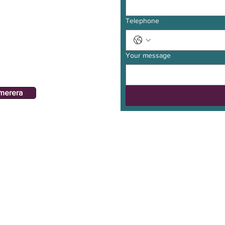
Telephone
hetsbrev
Your message
merera