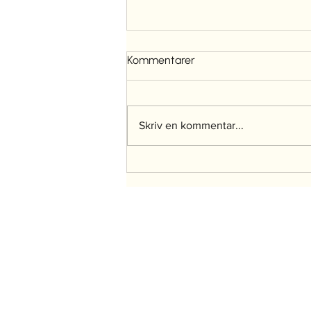
Kommentarer
Skriv en kommentar...
Du behöver inte resa bort för
att återhämta dig, men du
behöver ta ett ordentligt
Kontakta oss
avbrott
E-post
info@holistal.com
support@holistal.com