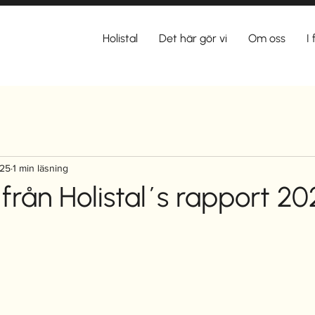
Holistal
Det här gör vi
Om oss
I
025
1 min läsning
1 från Holistal´s rapport 2