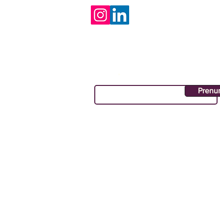
Prenumerera på vårt ny
E-post
Prenu