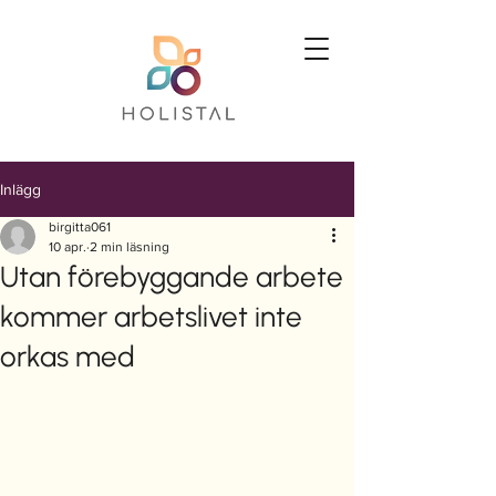
Inlägg
birgitta061
10 apr.
2 min läsning
Utan förebyggande arbete
kommer arbetslivet inte
orkas med