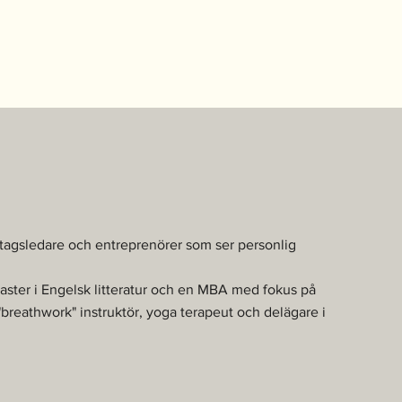
retagsledare och entreprenörer som ser personlig
Master i Engelsk litteratur och en MBA med fokus på
"breathwork" instruktör, yoga terapeut och delägare i