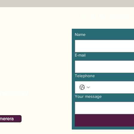
Jag vill bli kontaktad
Name
E-mail
Telephone
hetsbrev
Your message
merera