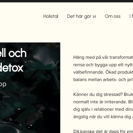
Holistal
Det här gör vi
Om oss
I
ll och
Häng med på vår transformati
detox
rensa och bygga upp ett nytt
välbefinnande. Ökad produkti
balans mellan arbets- och priv
op
Känner du dig stressad? Bruk
normalt inte är irriterande. B
dig själv i relationer med d
ängslig när du vill känna dig
Då kanske det är dags för em