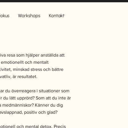
 fokus
Workshops
Kontakt
va resa som hjälper anställda att
 emotionellt och mentalt
vitet, minskad stress och bättre
atliv, är resultatet.
ar du överreagera i situationer som
lir du lätt upprörd? Som att du inte är
ina medmänniskor? Känner du dig
 avslappnad, positiv och glad?
otionell och mental detox. Precis