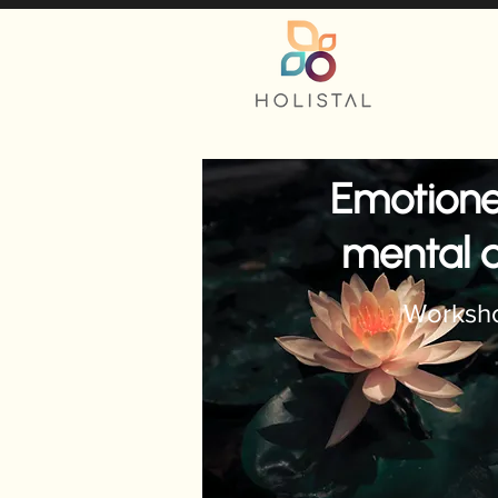
Emotione
mental 
Worksh