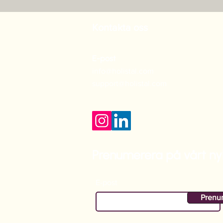
Kontakta oss
E-post
info@holistal.com
support@holistal.com
Prenumerera på vårt ny
E-post
Prenu