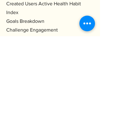
Created Users Active Health Habit
Index
Goals Breakdown
Challenge Engagement
Aggregerad data låses upp när fler än
10 användare har aktiverat tjänsten av
sekretesskäl.
Kontakta oss
E-post
info@holistal.com
support@holistal.com
Prenumerera på vårt